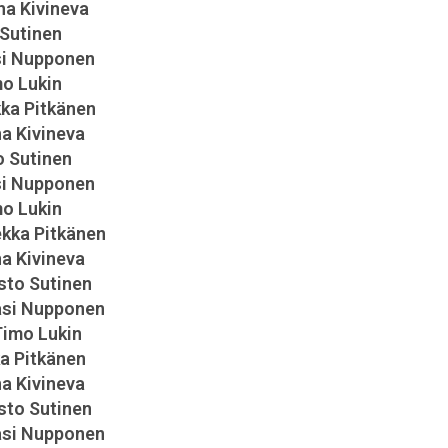
uha Kivineva
 Sutinen
asi Nupponen
mo Lukin
kka Pitkänen
ha Kivineva
o Sutinen
Siilinjärven Vapaaseurakunta
asi Nupponen
Asematie 7
mo Lukin
71800 Siilinjärvi
ekka Pitkänen
ha Kivineva
Y-tunnus: 0651800-3
isto Sutinen
PANKKIYHTEYS: Siilinjärven Osuuspankki
Pasi Nupponen
IBAN: FI75 4786 1020 1705 85
Timo Lukin
ka Pitkänen
MobilePay #18726
ha Kivineva
isto Sutinen
Merkitse viite viestikenttään:
Pasi Nupponen