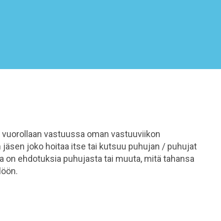
n vuorollaan vastuussa oman vastuuviikon
jäsen joko hoitaa itse tai kutsuu puhujan / puhujat
la on ehdotuksia puhujasta tai muuta, mitä tahansa
ilöön.