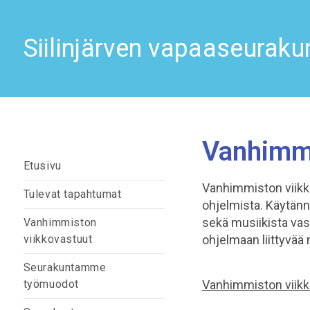
Siilinjärven vapaaseuraku
Vanhimmi
Etusivu
Vanhimmiston viikko
Tulevat tapahtumat
ohjelmista. Käytänn
sekä musiikista vas
Vanhimmiston
viikkovastuut
ohjelmaan liittyvää
Seurakuntamme
työmuodot
Vanhimmiston viikk