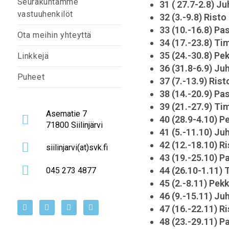
Seurakuntamme
31 ( 27.7-2.8) J
vastuuhenkilöt
32 (3.-9.8) Risto
33 (10.-16.8) P
Ota meihin yhteyttä
34 (17.-23.8) Ti
35 (24.-30.8) Pe
Linkkejä
36 (31.8-6.9) Ju
Puheet
37 (7.-13.9) Rist
38 (14.-20.9) P
39 (21.-27.9) Ti
Asematie 7
40 (28.9-4.10) P
71800 Siilinjärvi
41 (5.-11.10) Ju
42 (12.-18.10) R
siilinjarvi(at)svk.fi
43 (19.-25.10) 
44 (26.10-1.11) 
045 273 4877
45 (2.-8.11) Pek
46 (9.-15.11) Ju
47 (16.-22.11) R
48 (23.-29.11) 