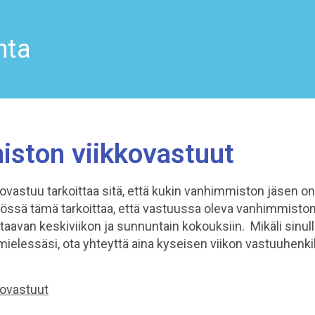
nta
ston viikkovastuut
vastuu tarkoittaa sitä, että kukin vanhimmiston jäsen o
össä tämä tarkoittaa, että vastuussa oleva vanhimmiston 
taavan keskiviikon ja sunnuntain kokouksiin. Mikäli sinul
 mielessäsi, ota yhteyttä aina kyseisen viikon vastuuhenk
ovastuut