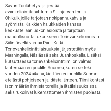
Savon Torilähetys järjestää
evankeliointitapahtumia Siilinjärven torilla.
Ohikulkijoille tarjotaan nokipannukahvia ja
syömistä. Kaikkien halukkaiden kanssa
keskustellaan uskon asioista ja tarjotaan
mahdollisuutta rukoukseen.Torievankelioinnista
Siilinjärvellä vastaa Pauli Kärki.
Torievankeliointitilaisuuksia järjestetään myös
Maaningalla, Nilsiässä sekä Juankoskella. Lisäksi
kutsuttaessa torievankeliointitiimi on valmis
lähtemään eri puolille Suomea, kuten se teki
vuoden 2024 aikana, kiertäen eri puolilla Suomea
etelästä pohjoiseen ja idästä länteen. Tiimi kohtasi
ison määrän ihmisiä toreilla ja iltatilaisuuksissa
sekä rukoilivat lukemattomien ihmisten puolesta.